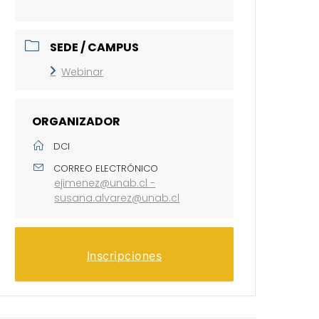
SEDE / CAMPUS
Webinar
ORGANIZADOR
DCI
CORREO ELECTRÓNICO
ejimenez@unab.cl -
susana.alvarez@unab.cl
Inscripciones