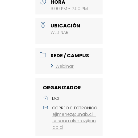
HORA
6:00 PM - 7:00 PM
UBICACIÓN
WEBINAR
SEDE / CAMPUS
Webinar
ORGANIZADOR
DCI
CORREO ELECTRÓNICO
ejimenez@unab.cl -
susana.alvarez@un
ab.cl