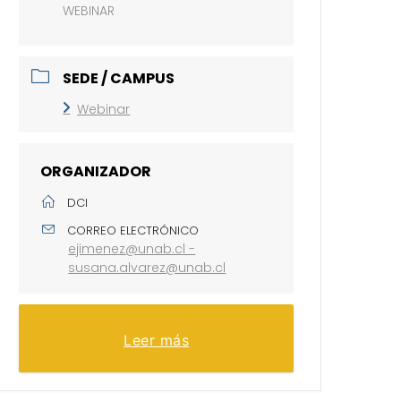
WEBINAR
SEDE / CAMPUS
Webinar
ORGANIZADOR
DCI
CORREO ELECTRÓNICO
ejimenez@unab.cl -
susana.alvarez@unab.cl
Leer más