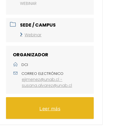
WEBINAR
SEDE / CAMPUS
Webinar
ORGANIZADOR
DCI
CORREO ELECTRÓNICO
ejimenez@unab.cl -
susana.alvarez@unab.cl
Leer más