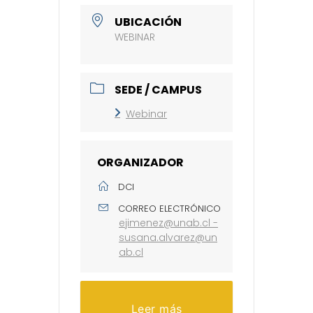
UBICACIÓN
WEBINAR
SEDE / CAMPUS
Webinar
ORGANIZADOR
DCI
CORREO ELECTRÓNICO
ejimenez@unab.cl -
susana.alvarez@un
ab.cl
Leer más