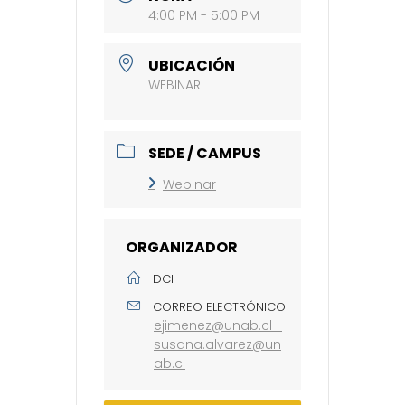
4:00 PM - 5:00 PM
UBICACIÓN
WEBINAR
SEDE / CAMPUS
Webinar
ORGANIZADOR
DCI
CORREO ELECTRÓNICO
ejimenez@unab.cl -
susana.alvarez@un
ab.cl