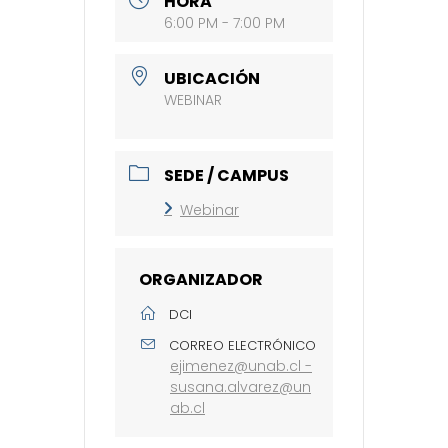
HORA
6:00 PM - 7:00 PM
UBICACIÓN
WEBINAR
SEDE / CAMPUS
Webinar
ORGANIZADOR
DCI
CORREO ELECTRÓNICO
ejimenez@unab.cl -
susana.alvarez@un
ab.cl