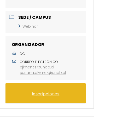
SEDE / CAMPUS
Webinar
ORGANIZADOR
DCI
CORREO ELECTRÓNICO
ejimenez@unab.cl -
susana.alvarez@unab.cl
Inscripciones