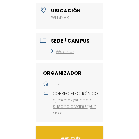
UBICACIÓN
WEBINAR
SEDE / CAMPUS
Webinar
ORGANIZADOR
DCI
CORREO ELECTRÓNICO
ejimenez@unab.cl -
susana.alvarez@un
ab.cl
Leer más