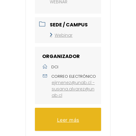
WEBINAR
SEDE / CAMPUS
Webinar
ORGANIZADOR
DCI
CORREO ELECTRÓNICO
ejimenez@unab.cl -
susana.alvarez@un
ab.cl
Leer más