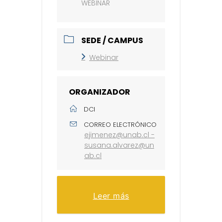
WEBINAR
SEDE / CAMPUS
Webinar
ORGANIZADOR
DCI
CORREO ELECTRÓNICO
ejimenez@unab.cl -
susana.alvarez@un
ab.cl
Leer más