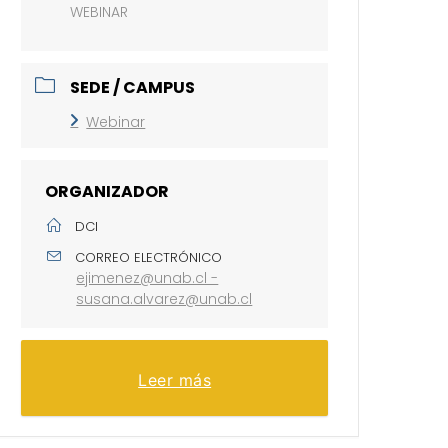
WEBINAR
SEDE / CAMPUS
Webinar
ORGANIZADOR
DCI
CORREO ELECTRÓNICO
ejimenez@unab.cl -
susana.alvarez@unab.cl
Leer más