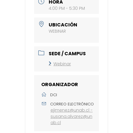
HORA
4:00 PM - 5:30 PM
UBICACIÓN
WEBINAR
SEDE / CAMPUS
Webinar
ORGANIZADOR
DCI
CORREO ELECTRÓNICO
ejimenez@unab.cl -
susana.alvarez@un
ab.cl