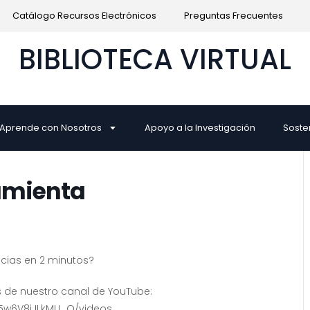
Catálogo Recursos Electrónicos
Preguntas Frecuentes
BIBLIOTECA VIRTUAL
Aprende con Nosotros
Apoyo a la Investigación
Soste
amienta
ncias en 2 minutos?
s de nuestro canal de YouTube:
5w6V8jJLkMU_Q/videos