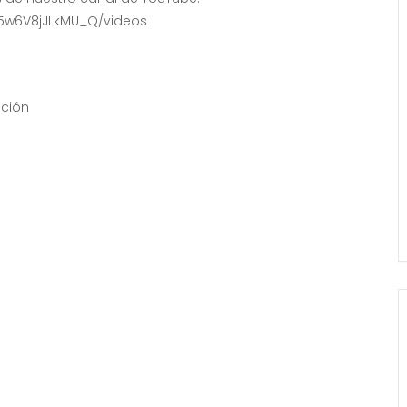
5w6V8jJLkMU_Q/videos
ación